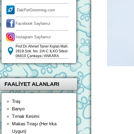
DakPetGrooming.com
Facebook Sayfamız
Instagram Sayfamız
Prof.Dr. Ahmet Taner Kışlalı Mah.
2819.Sok. No: 2/A-C İLKO Sitesi
06810 Çankaya / ANKARA
FAALİYET ALANLARI
Traş
Banyo
Tırnak Kesimi
Makas Tıraşı (Her Irka
Uygun)